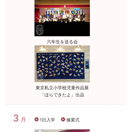
六年生を送る会
東京私立小学校児童作品展
「ほらできたよ」出品
3
月
1日入学
修業式