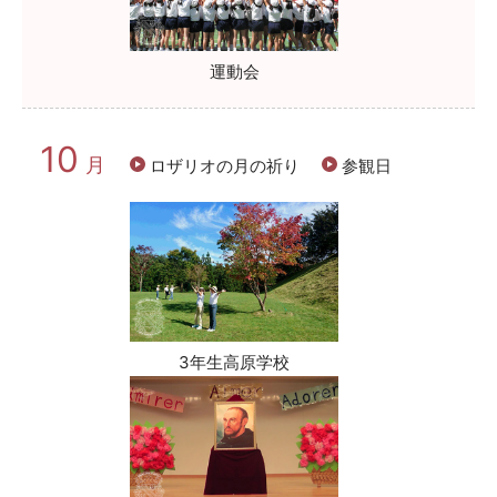
運動会
10
月
ロザリオの月の祈り
参観日
3年生高原学校