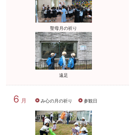
聖母月の祈り
遠足
6
月
み心の月の祈り
参観日