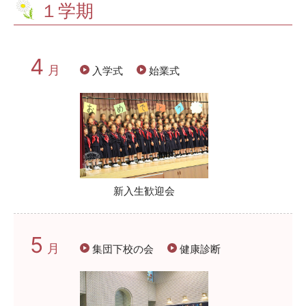
１学期
4
月
入学式
始業式
新入生歓迎会
5
月
集団下校の会
健康診断