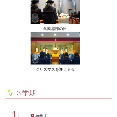
学園感謝の日
クリスマスを迎える会
３学期
1
月
始業式