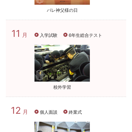
バレ神父様の日
11
月
入学試験
6年生総合テスト
校外学習
12
月
個人面談
終業式