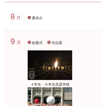
8
月
夏休み
9
月
始業式
作品展
４年生・６年生高原学校